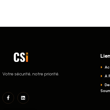
Lie
Acc
Votre sécurité, notre priorité.
A 
De
Soum