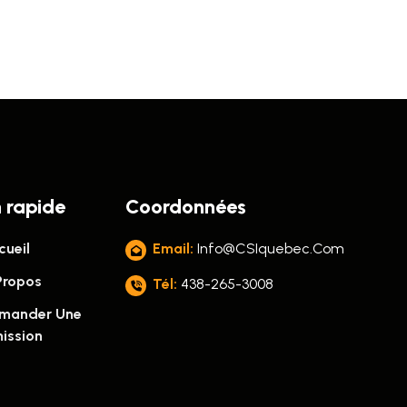
n rapide
Coordonnées
ueil
Email:
Info@CSIquebec.com
Propos
Tél:
438-265-3008
mander Une
ission